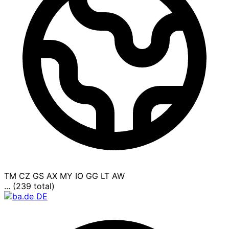
TM
CZ
GS
AX
MY
IO
GG
LT
AW
... (239 total)