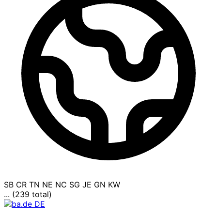
SB
CR
TN
NE
NC
SG
JE
GN
KW
... (239 total)