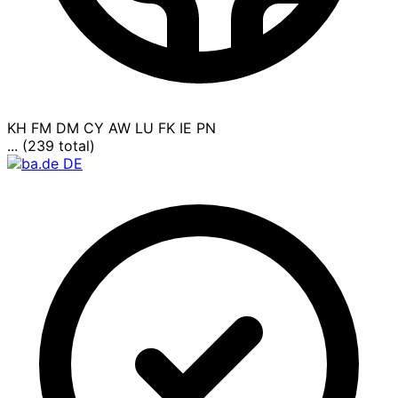
KH
FM
DM
CY
AW
LU
FK
IE
PN
... (239 total)