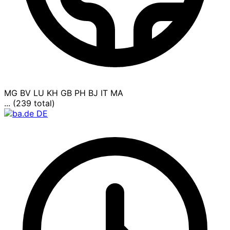
MG
BV
LU
KH
GB
PH
BJ
IT
MA
... (239 total)