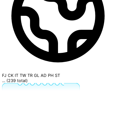
FJ
CK
IT
TW
TR
GL
AD
PH
ST
... (239 total)