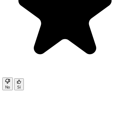
No
Sí