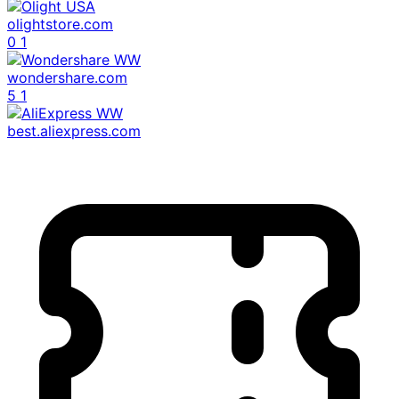
olightstore.com
0
1
wondershare.com
5
1
best.aliexpress.com