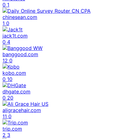
0
1
chinesean.com
1
0
jack1t.com
0
4
banggood.com
12
0
kobo.com
0
10
dhgate.com
0
20
aligracehair.com
11
0
trip.com
2
3