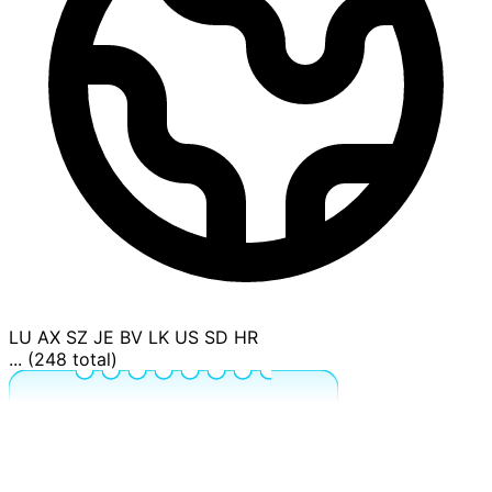
LU
AX
SZ
JE
BV
LK
US
SD
HR
... (248 total)