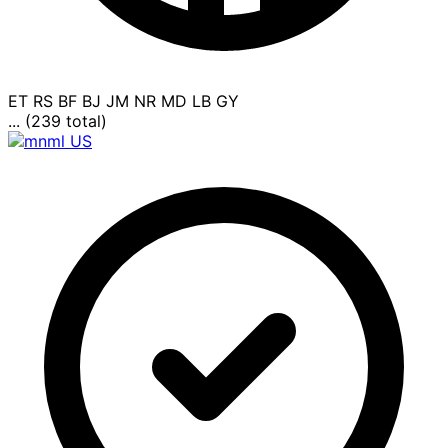
ET
RS
BF
BJ
JM
NR
MD
LB
GY
... (239 total)