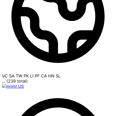
VC
SA
TW
PK
LI
PF
CA
HN
SL
... (239 total)