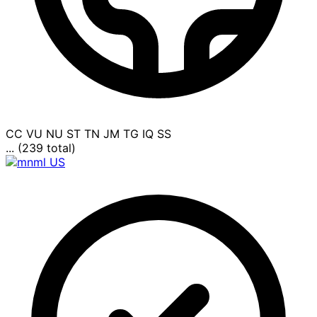
CC
VU
NU
ST
TN
JM
TG
IQ
SS
... (239 total)