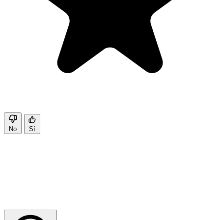
No
Sí