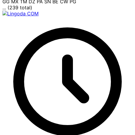
GG
MX
TM
DZ
PA
SN
BE
CW
PG
... (239 total)