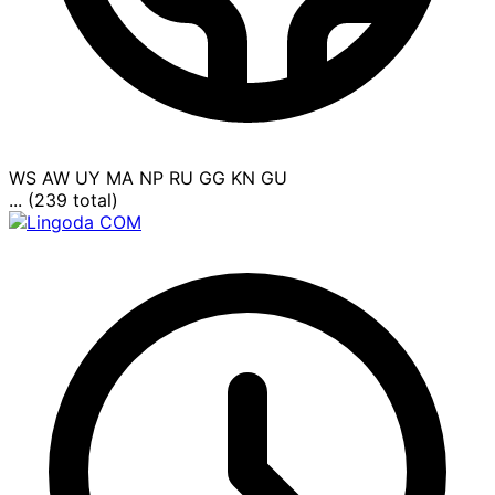
WS
AW
UY
MA
NP
RU
GG
KN
GU
... (239 total)