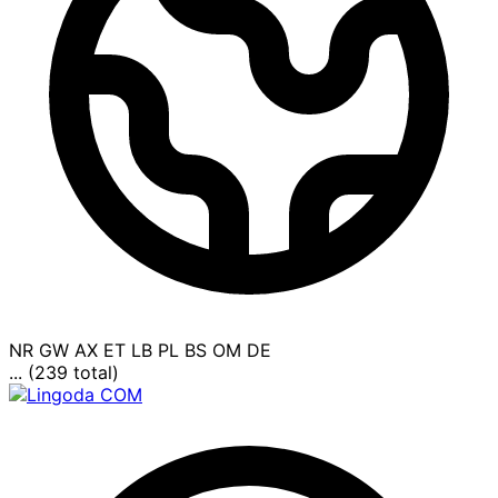
NR
GW
AX
ET
LB
PL
BS
OM
DE
... (239 total)