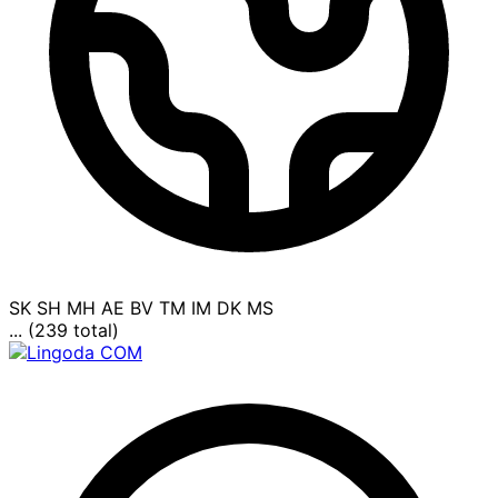
SK
SH
MH
AE
BV
TM
IM
DK
MS
... (239 total)