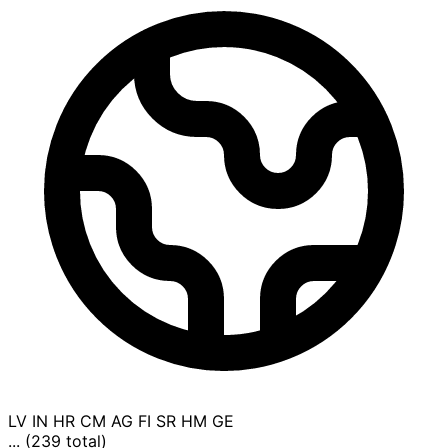
LV
IN
HR
CM
AG
FI
SR
HM
GE
... (239 total)