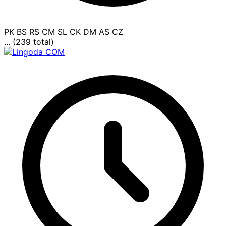
PK
BS
RS
CM
SL
CK
DM
AS
CZ
... (239 total)