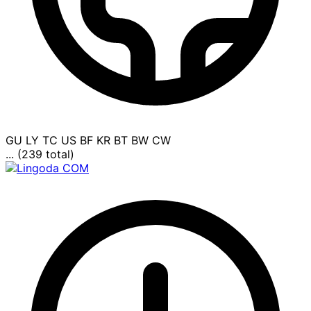
GU
LY
TC
US
BF
KR
BT
BW
CW
... (239 total)