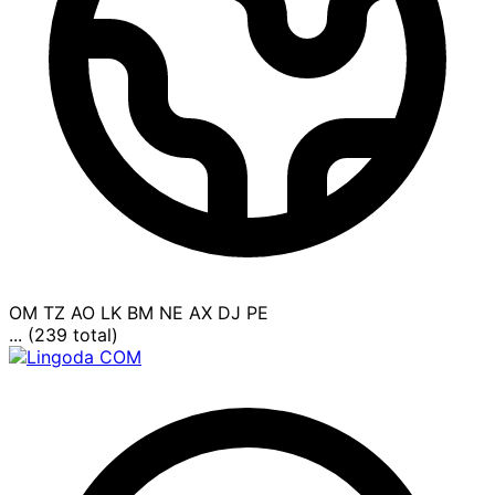
OM
TZ
AO
LK
BM
NE
AX
DJ
PE
... (239 total)