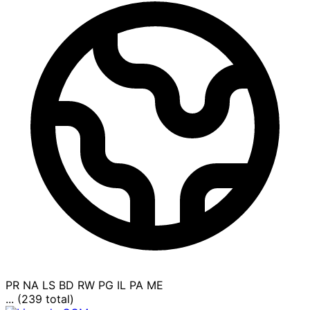
PR
NA
LS
BD
RW
PG
IL
PA
ME
... (239 total)