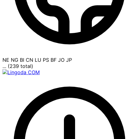
NE
NG
BI
CN
LU
PS
BF
JO
JP
... (239 total)