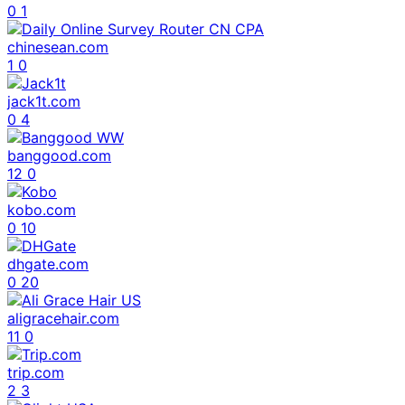
0
1
chinesean.com
1
0
jack1t.com
0
4
banggood.com
12
0
kobo.com
0
10
dhgate.com
0
20
aligracehair.com
11
0
trip.com
2
3