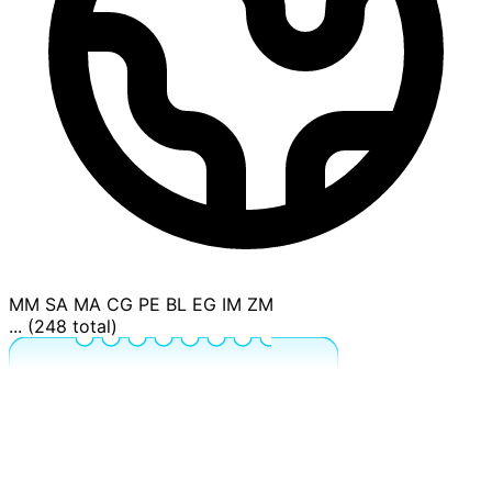
MM
SA
MA
CG
PE
BL
EG
IM
ZM
... (248 total)