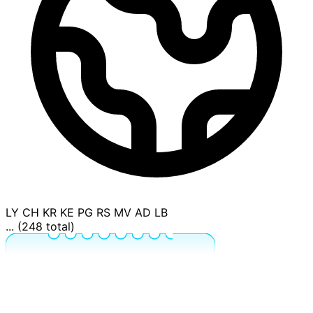
LY
CH
KR
KE
PG
RS
MV
AD
LB
... (248 total)