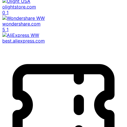
olightstore.com
0
1
wondershare.com
5
1
best.aliexpress.com