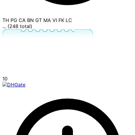
TH
PG
CA
BN
GT
MA
VI
FK
LC
... (248 total)
10