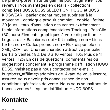
de prêt-à-porter haut de gamme pour augmenter vos
revenus ! Vos avantages en détails - collections
complètes BOSS, BOSS SELECTION, HUGO et BOSS
KIDSWEAR - panier d’achat moyen supérieur à la
moyenne - catalogue produit complet - cookie lifetime :
30 jours - taux d’annulation des ventes extrêmement
faible Informations complémentaires Tracking : PostClic
(30 jours) Eléments graphiques à votre disposition : -
Logos : oui - Bannières : oui - Kit mailing : non - Liens
texte : non - Codes promo : non - Flux disponible en
XML, CSV : oui Une rémunération attractive par palier
De 1 à 5 ventes : 8% De 6 à 10 ventes : 10% Plus de 11
ventes : 12% En cas de questions, commentaires ou
suggestions concernant le programme daffiliation HUGO
BOSS, nhésitez pas à nous contacter par e-mail :
hugoboss_affiliate@adamicus.de. Avant de vous inscrire,
assurez-vous davoir pris connaissance de nos
conditions générales de vente. Nous vous souhaitons de
bonnes ventes ! Léquipe daffiliation HUGO BOSS
Kontakte