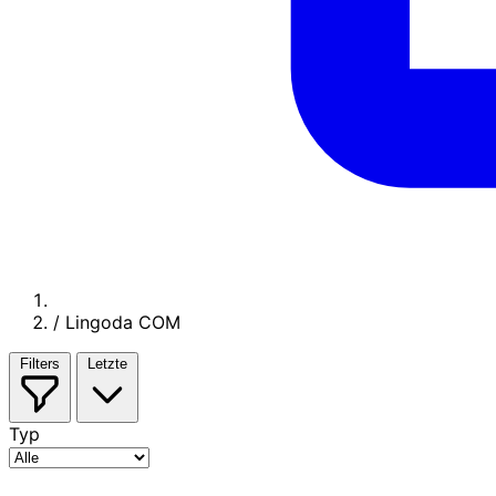
/
Lingoda COM
Filters
Letzte
Typ