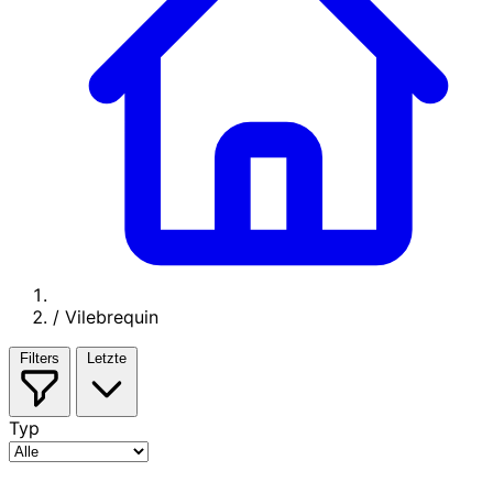
/
Vilebrequin
Filters
Letzte
Typ