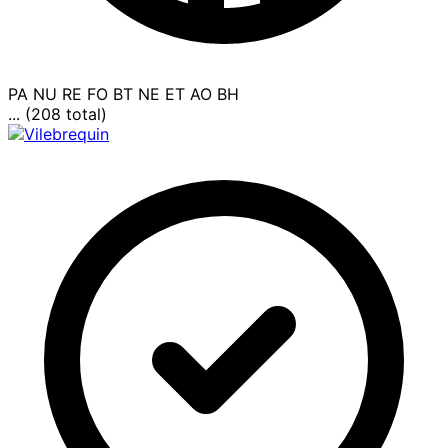
PA
NU
RE
FO
BT
NE
ET
AO
BH
... (208 total)