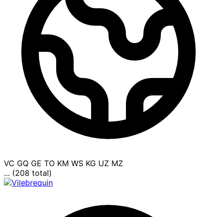
VC
GQ
GE
TO
KM
WS
KG
UZ
MZ
... (208 total)