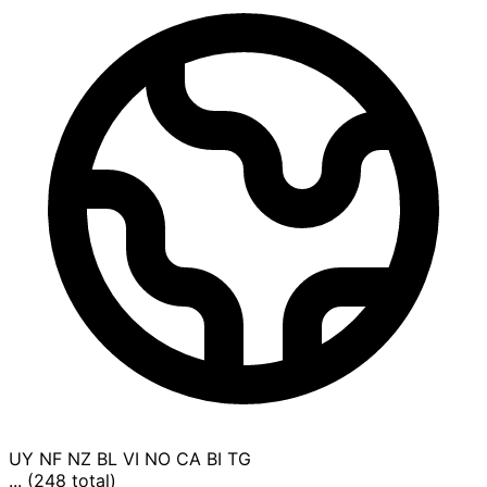
UY
NF
NZ
BL
VI
NO
CA
BI
TG
... (248 total)