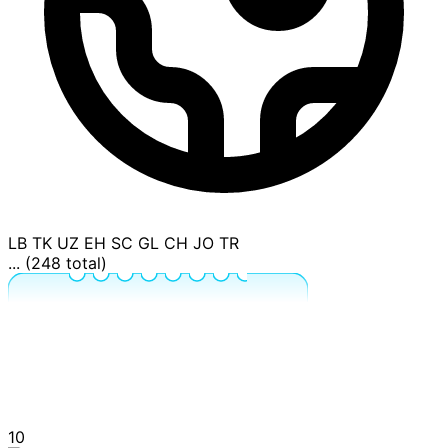
LB
TK
UZ
EH
SC
GL
CH
JO
TR
... (248 total)
10