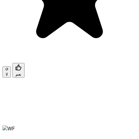
نعم
لا