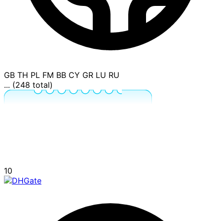
GB
TH
PL
FM
BB
CY
GR
LU
RU
... (248 total)
10