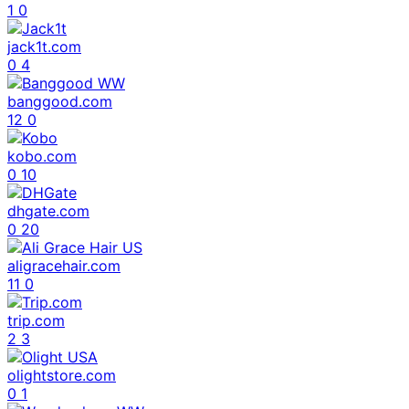
1
0
jack1t.com
0
4
banggood.com
12
0
kobo.com
0
10
dhgate.com
0
20
aligracehair.com
11
0
trip.com
2
3
olightstore.com
0
1