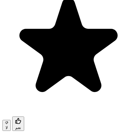
نعم
لا