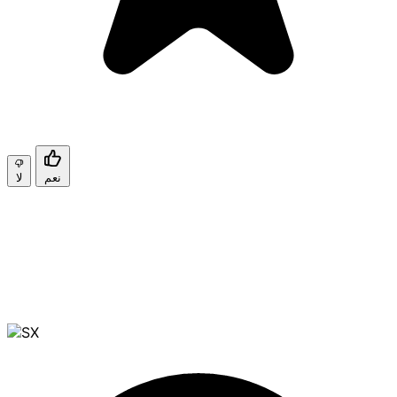
نعم
لا