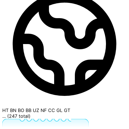
HT
BN
BO
BB
UZ
NF
CC
GL
GT
... (247 total)