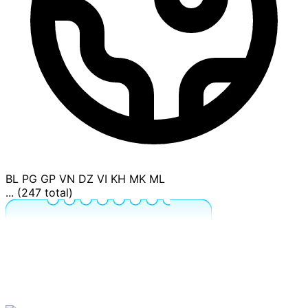
BL
PG
GP
VN
DZ
VI
KH
MK
ML
... (247 total)