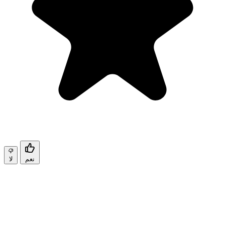
نعم
لا