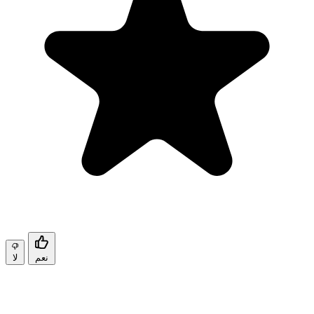
نعم
لا