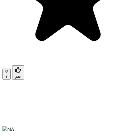
نعم
لا