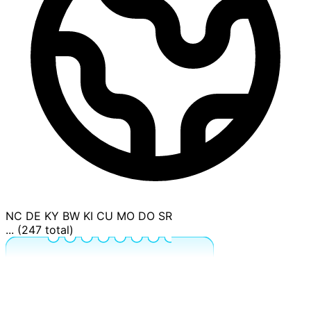
NC
DE
KY
BW
KI
CU
MO
DO
SR
... (247 total)