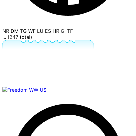
NR
DM
TG
WF
LU
ES
HR
GI
TF
... (247 total)